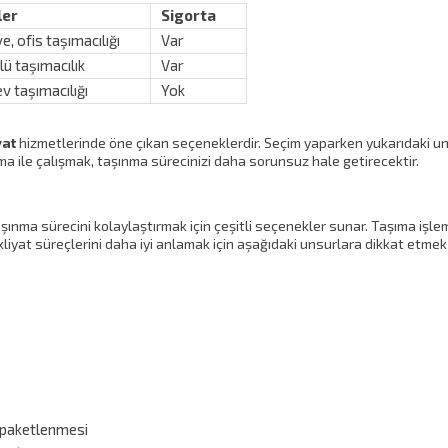
ler
Sigorta
e, ofis taşımacılığı
Var
ü taşımacılık
Var
v taşımacılığı
Yok
yat
hizmetlerinde öne çıkan seçeneklerdir. Seçim yaparken yukarıdaki un
irma ile çalışmak, taşınma sürecinizi daha sorunsuz hale getirecektir.
şınma sürecini kolaylaştırmak için çeşitli seçenekler sunar. Taşıma işle
akliyat süreçlerini daha iyi anlamak için aşağıdaki unsurlara dikkat etmek
 paketlenmesi