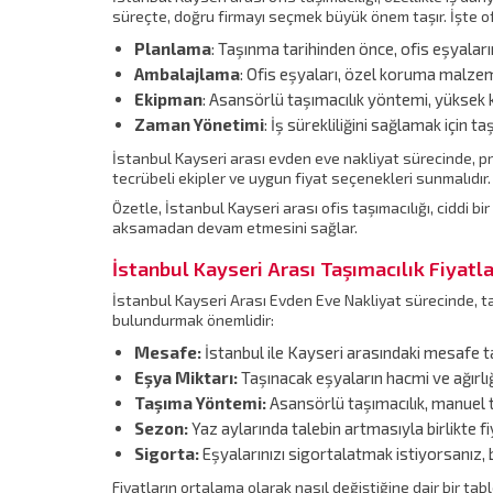
süreçte, doğru firmayı seçmek büyük önem taşır. İşte of
Planlama
: Taşınma tarihinden önce, ofis eşyaları
Ambalajlama
: Ofis eşyaları, özel koruma malzem
Ekipman
: Asansörlü taşımacılık yöntemi, yüksek k
Zaman Yönetimi
: İş sürekliliğini sağlamak için t
İstanbul Kayseri arası evden eve nakliyat sürecinde, pro
tecrübeli ekipler ve uygun fiyat seçenekleri sunmalıdır
Özetle, İstanbul Kayseri arası ofis taşımacılığı, ciddi bi
aksamadan devam etmesini sağlar.
İstanbul Kayseri Arası Taşımacılık Fiyatla
İstanbul Kayseri Arası Evden Eve Nakliyat sürecinde, taş
bulundurmak önemlidir:
Mesafe:
İstanbul ile Kayseri arasındaki mesafe ta
Eşya Miktarı:
Taşınacak eşyaların hacmi ve ağırlığı
Taşıma Yöntemi:
Asansörlü taşımacılık, manuel ta
Sezon:
Yaz aylarında talebin artmasıyla birlikte fiy
Sigorta:
Eşyalarınızı sigortalatmak istiyorsanız, b
Fiyatların ortalama olarak nasıl değiştiğine dair bir tabl