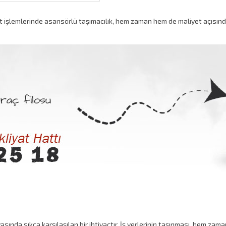
at işlemlerinde asansörlü taşımacılık, hem zaman hem de maliyet açısın
nyasında sıkça karşılaşılan bir ihtiyaçtır. İş yerlerinin taşınması, hem za