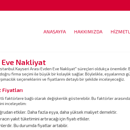
ANASAYFA
HAKKIMIZDA
HİZMETL
 Eve Nakliyat
İstanbul Kayseri Arası Evden Eve Nakliyat" süreçleri oldukça önemlidir. Bu
, doğru firma seçimi ile büyük bir kolaylık sağlar. Böylelikle, eşyalarınızı
macılık seçeneklerini ve fiyatlarını detaylı bir şekilde inceleyeceğiz.
 Fiyatları
itli faktörlere bağlı olarak değişkenlik gösterebilir. Bu faktörler arası
ini inceleyelim:
oğrudan etkiler. Daha fazla eşya, daha yüksek maliyet demektir.
cın yakıt tüketimini artıracağı için fiyatı etkiler.
erdir. Bu durumda fiyatlar artabilir.