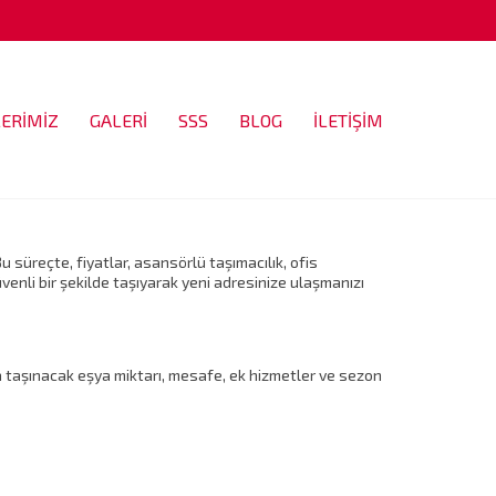
ERİMİZ
GALERİ
SSS
BLOG
İLETİŞİM
 süreçte, fiyatlar, asansörlü taşımacılık, ofis
 güvenli bir şekilde taşıyarak yeni adresinize ulaşmanızı
nda taşınacak eşya miktarı, mesafe, ek hizmetler ve sezon