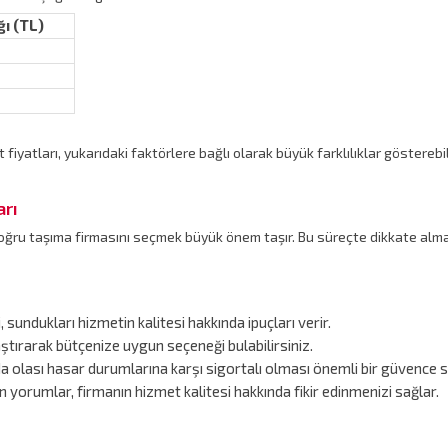
ğı (TL)
iyatları, yukarıdaki faktörlere bağlı olarak büyük farklılıklar gösterebili
arı
oğru taşıma firmasını seçmek büyük önem taşır. Bu süreçte dikkate alma
 sundukları hizmetin kalitesi hakkında ipuçları verir.
ılaştırarak bütçenize uygun seçeneği bulabilirsiniz.
da olası hasar durumlarına karşı sigortalı olması önemli bir güvence s
n yorumlar, firmanın hizmet kalitesi hakkında fikir edinmenizi sağlar.