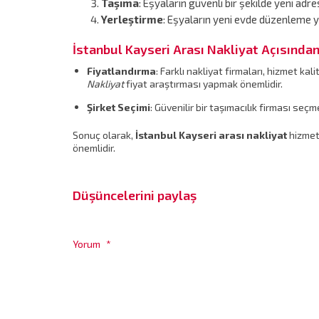
Taşıma
: Eşyaların güvenli bir şekilde yeni adr
Yerleştirme
: Eşyaların yeni evde düzenleme 
İstanbul Kayseri Arası Nakliyat Açısında
Fiyatlandırma
: Farklı nakliyat firmaları, hizmet k
Nakliyat
fiyat araştırması yapmak önemlidir.
Şirket Seçimi
: Güvenilir bir taşımacılık firması seçm
Sonuç olarak,
İstanbul Kayseri arası nakliyat
hizmeti
önemlidir.
Düşüncelerini paylaş
Yorum
*