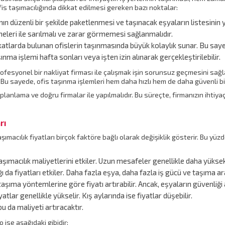
is taşımacılığında dikkat edilmesi gereken bazı noktalar:
nın düzenli bir şekilde paketlenmesi ve taşınacak eşyaların listesinin 
eleri ile sarılmalı ve zarar görmemesi sağlanmalıdır.
atlarda bulunan ofislerin taşınmasında büyük kolaylık sunar. Bu sayede 
aşınma işlemi hafta sonları veya işten izin alınarak gerçekleştirilebilir.
fesyonel bir nakliyat firması ile çalışmak işin sorunsuz geçmesini sağlar
. Bu sayede, ofis taşınma işlemleri hem daha hızlı hem de daha güvenli bi
r planlama ve doğru firmalar ile yapılmalıdır. Bu süreçte, firmanızın ihtiy
rı
ımacılık fiyatları birçok faktöre bağlı olarak değişiklik gösterir. Bu yüz
şımacılık maliyetlerini etkiler. Uzun mesafeler genellikle daha yüksek
 da fiyatları etkiler. Daha fazla eşya, daha fazla iş gücü ve taşıma ara
şıma yöntemlerine göre fiyatı artırabilir. Ancak, eşyaların güvenliği 
atlar genellikle yükselir. Kış aylarında ise fiyatlar düşebilir.
u da maliyeti artıracaktır.
o ise aşağıdaki gibidir: