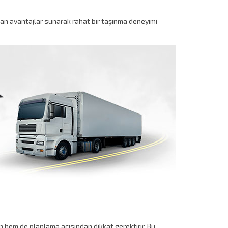
dan avantajlar sunarak rahat bir taşınma deneyimi
man hem de planlama açısından dikkat gerektirir. Bu