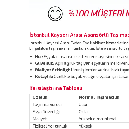
İstanbul Kayseri Arası Asansörlü Taşımac
İstanbul Kayseri Arası Evden Eve Nakliyat hizmetlerinde
bir şekilde taşınmasını mümkün kılar. İşte asansörlü ta
Hız:
Eşyalar, asansör sistemleri sayesinde kısa sür
Güvenlik:
Aşırı ağırlık taşıyan eşyaların merdivenle
Maliyet Etkinliği:
Uzun işlemler yerine, hızlı taş
Kolaylık:
Özellikle büyük ve ağır eşyalar için tasa
Karşılaştırma Tablosu
Özellik
Normal Taşımacılık
Taşınma Süresi
Uzun
Eşya Güvenliği
Orta
Maliyet
Yüksek olma ihtimali
Fiziksel Yorgunluk
Yüksek