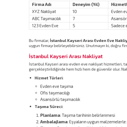
Firma Adı
Deneyim (Yıl)
Hizmet
XYZ Nakliyat
10
Evden ev
ABC Taşımacılık
7
Asansörl
123 Evden Eve
5
Sadece e
Bu firmalar,
İstanbul Kayseri Arası Evden Eve Nakli
uygun firmayı belirleyebilirsiniz. Unutmayın ki, doğru f
İstanbul Kayseri Arası Nakliyat
İstanbul Kayseri arası evden eve nakliyat hizmetleri, ta
gerçekleştirildiğinde hem hızlı hem de güvenilir olur. N
Hizmet Türleri
:
Evden eve taşıma
Ofis taşımacılığı
Asansörlü taşımacılık
Taşıma Süreci
:
Planlama
: Taşıma tarihinin belirlenmesi
Ambalajlama
: Eşyaların uygun malzemelerle